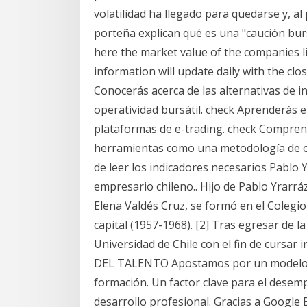
volatilidad ha llegado para quedarse y, a
porteña explican qué es una "caución burs
here the market value of the companies l
information will update daily with the clo
Conocerás acerca de las alternativas de i
operatividad bursátil. check Aprenderás 
plataformas de e-trading. check Comprend
herramientas como una metodología de op
de leer los indicadores necesarios Pablo 
empresario chileno.. Hijo de Pablo Yrarráz
Elena Valdés Cruz, se formó en el Coleg
capital (1957-1968). [2] Tras egresar de l
Universidad de Chile con el fin de cursa
DEL TALENTO Apostamos por un modelo de
formación. Un factor clave para el desemp
desarrollo profesional. Gracias a Google 