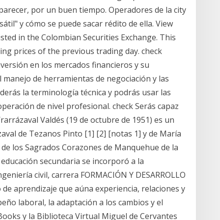
l parecer, por un buen tiempo. Operadores de la city
átil" y cómo se puede sacar rédito de ella. View
isted in the Colombian Securities Exchange. This
sing prices of the previous trading day. check
nversión en los mercados financieros y su
el manejo de herramientas de negociación y las
erás la terminología técnica y podrás usar las
eración de nivel profesional. check Serás capaz
Yrarrázaval Valdés (19 de octubre de 1951) es un
aval de Tezanos Pinto [1] [2] [notas 1] y de María
io de los Sagrados Corazones de Manquehue de la
a educación secundaria se incorporó a la
r ingeniería civil, carrera FORMACIÓN Y DESARROLLO
 aprendizaje que aúna experiencia, relaciones y
eño laboral, la adaptación a los cambios y el
Books y la Biblioteca Virtual Miguel de Cervantes